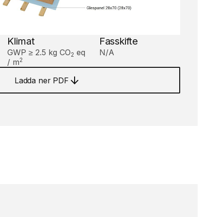
Klimat
Fasskifte
GWP ≥ 2.5 kg CO
eq
N/A
2
2
/ m
Ladda ner PDF