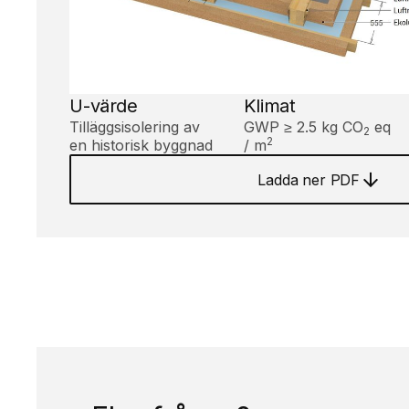
U-värde
Klimat
Tilläggsisolering av
GWP ≥ 2.5 kg CO
eq
2
2
en historisk byggnad
/ m
Ladda ner PDF