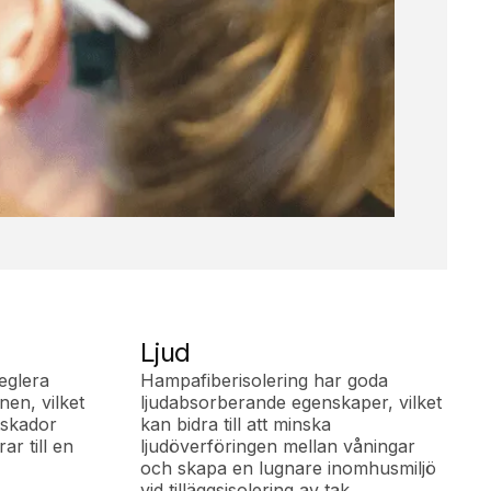
Ljud
eglera
Hampafiberisolering har goda
nen, vilket
ljudabsorberande egenskaper, vilket
tskador
kan bidra till att minska
ar till en
ljudöverföringen mellan våningar
och skapa en lugnare inomhusmiljö
vid tilläggsisolering av tak.