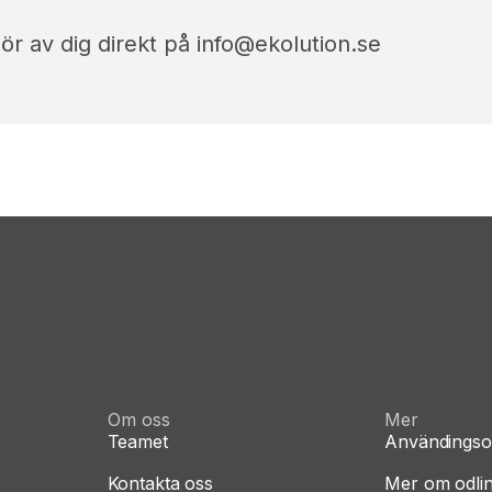
hör av dig direkt på info@ekolution.se
Om oss
Mer
Teamet
Användings
Kontakta oss
Mer om odli