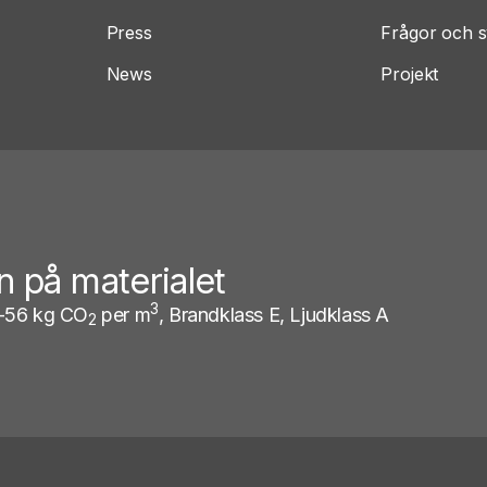
Press
Frågor och s
News
Projekt
n på materialet
3
 -56 kg CO
per m
, Brandklass E, Ljudklass A
2