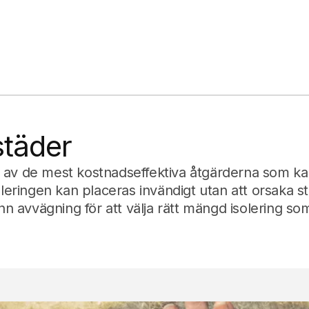
städer
 en av de mest kostnadseffektiva åtgärderna som k
oleringen kan placeras invändigt utan att orsaka s
ann avvägning för att välja rätt mängd isolering so