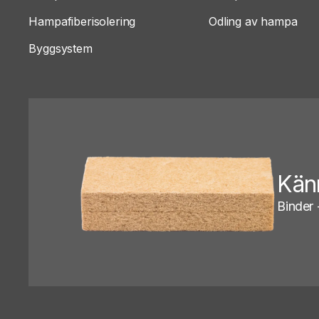
Hampafiberisolering
Odling av hampa
Byggsystem
Kän
Binder