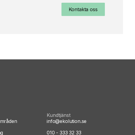
Kontakta oss
Kundtjänst
områden
info@ekolution.se
ng
010 - 333 32 33