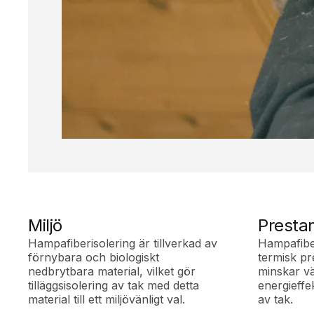
Miljö
Presta
Hampafiberisolering är tillverkad av
Hampafibe
förnybara och biologiskt
termisk pre
nedbrytbara material, vilket gör
minskar v
tilläggsisolering av tak med detta
energieffek
material till ett miljövänligt val.
av tak.