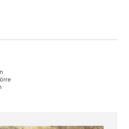
an
törre
m