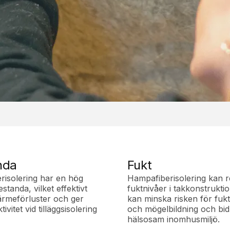
nda
Fukt
risolering har en hög
Hampafiberisolering kan r
standa, vilket effektivt
fuktnivåer i takkonstruktio
ärmeförluster och ger
kan minska risken för fuk
tivitet vid tilläggsisolering
och mögelbildning och bidr
hälsosam inomhusmiljö.