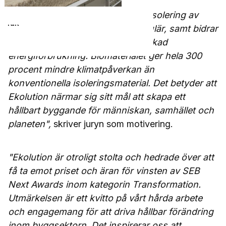
Innervägg
omställning inom bygg- och
Mellanbjälklag
fastighetsbranschen. Deras fiberisolering av
Tak
hampa är både förnybar och cirkulär, samt bidrar
till bättre inomhusklimat och minskad
energiförbrukning. Biomaterialet ger hela 300
procent mindre klimatpåverkan än
konventionella isoleringsmaterial. Det betyder att
Ekolution närmar sig sitt mål att skapa ett
hållbart byggande för människan, samhället och
planeten
",
skriver juryn som motivering.
"Ekolution är otroligt stolta och hedrade över att
få ta emot priset och äran för vinsten av SEB
Next Awards inom kategorin Transformation.
Utmärkelsen är ett kvitto på vårt hårda arbete
och engagemang för att driva hållbar förändring
inom byggsektorn. Det inspirerar oss att